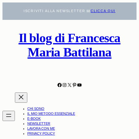
Vai
ISCRIVITI ALLA NEWSLETTER 📧
CLICCA QUI
al
contenuto
Il blog di Francesca
Maria Battilana
Facebook
Instagram
X
Pinterest
YouTube
CHI SONO
IL MIO METODO ESSENZIALE
E-BOOK
NEWSLETTER
LAVORA CON ME
PRIVACY POLICY