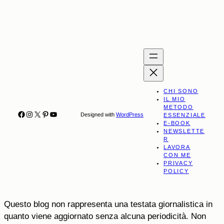
CHI SONO
IL MIO
METODO
Facebook
Instagram
X
Pinterest
YouTube
Designed with
WordPress
ESSENZIALE
E-BOOK
NEWSLETTE
R
LAVORA
CON ME
PRIVACY
POLICY
Questo blog non rappresenta una testata giornalistica in
quanto viene aggiornato senza alcuna periodicità. Non