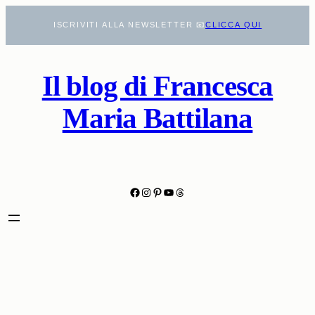
Vai
ISCRIVITI ALLA NEWSLETTER 📧
CLICCA QUI
al
contenuto
Il blog di Francesca
Maria Battilana
Facebook
Instagram
Pinterest
YouTube
Threads